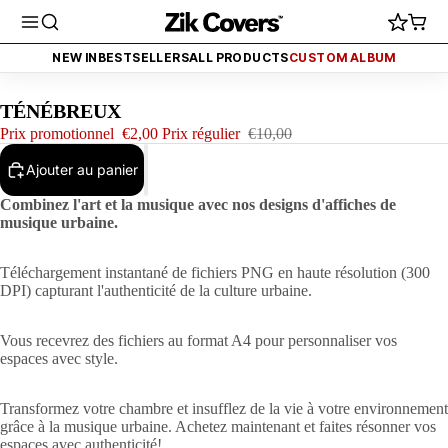
À 2€ (FINI AUJOURD'HUI)
PROMO - TOUT À 2€ (FINI AUJOURD'HUI)
PR
NEW IN
BESTSELLERS
ALL PRODUCTS
CUSTOM ALBUM
TÉNÉBREUX
Prix promotionnel
€2,00
Prix régulier
€10,00
Ajouter au panier
Combinez l'art et la musique avec nos designs d'affiches de
musique urbaine.
Téléchargement instantané de fichiers PNG en haute résolution (300
DPI) capturant l'authenticité de la culture urbaine.
Vous recevrez des fichiers au format A4 pour personnaliser vos
espaces avec style.
Transformez votre chambre et insufflez de la vie à votre environnement
grâce à la musique urbaine. Achetez maintenant et faites résonner vos
espaces avec authenticité!