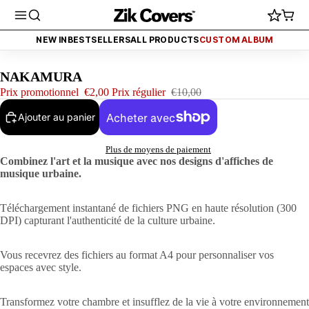
 2€ (FINI AUJOURD'HUI)
PROMO - TOUT À 2€ (FINI AUJOURD'HUI)
PR
NEW IN
BESTSELLERS
ALL PRODUCTS
CUSTOM ALBUM
NAKAMURA
Prix promotionnel
€2,00
Prix régulier
€10,00
Ajouter au panier
Plus de moyens de paiement
Combinez l'art et la musique avec nos designs d'affiches de
musique urbaine.
Téléchargement instantané de fichiers PNG en haute résolution (300
DPI) capturant l'authenticité de la culture urbaine.
Vous recevrez des fichiers au format A4 pour personnaliser vos
espaces avec style.
Transformez votre chambre et insufflez de la vie à votre environnement