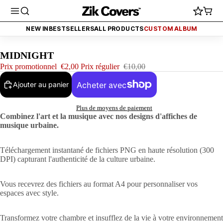
2€ (FINI AUJOURD'HUI)
PROMO - TOUT À 2€ (FINI AUJOURD'HUI)
PRO
NEW IN
BESTSELLERS
ALL PRODUCTS
CUSTOM ALBUM
MIDNIGHT
Prix promotionnel
€2,00
Prix régulier
€10,00
Ajouter au panier
Plus de moyens de paiement
Combinez l'art et la musique avec nos designs d'affiches de
musique urbaine.
Téléchargement instantané de fichiers PNG en haute résolution (300
DPI) capturant l'authenticité de la culture urbaine.
Vous recevrez des fichiers au format A4 pour personnaliser vos
espaces avec style.
Transformez votre chambre et insufflez de la vie à votre environnement