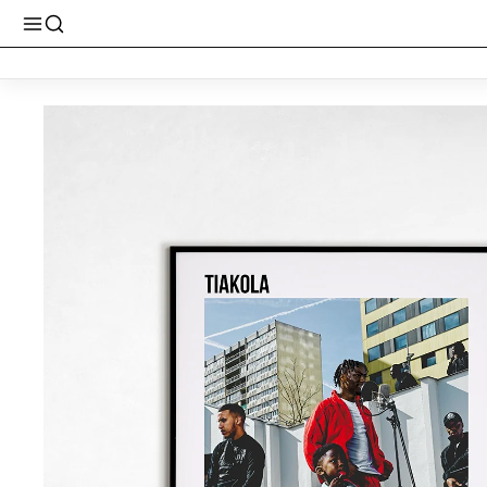
€ (FINI AUJOURD'HUI)
PROMO - TOUT À 2€ (FINI AUJOURD'HUI)
PROM