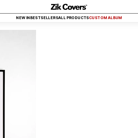
O - TOUT À 2€ (FINI AUJOURD'HUI)
PROMO - TOUT À 2€ (FINI AUJOURD'HUI)
NEW IN
BESTSELLERS
ALL PRODUCTS
CUSTOM ALBUM