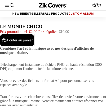
 2€ (FINI AUJOURD'HUI)
PROMO - TOUT À 2€ (FINI AUJOURD'HUI)
PR
NEW IN
BESTSELLERS
ALL PRODUCTS
CUSTOM ALBUM
LE MONDE CHICO
Prix promotionnel
€2,00
Prix régulier
€10,00
Ajouter au panier
Combinez l'art et la musique avec nos designs d'affiches de
musique urbaine.
Téléchargement instantané de fichiers PNG en haute résolution (300
DPI) capturant l'authenticité de la culture urbaine.
Vous recevrez des fichiers au format A4 pour personnaliser vos
espaces avec style.
Transformez votre chambre et insufflez de la vie à votre environnement
grâce à la musique urbaine. Achetez maintenant et faites résonner vos
espaces avec authenticité!