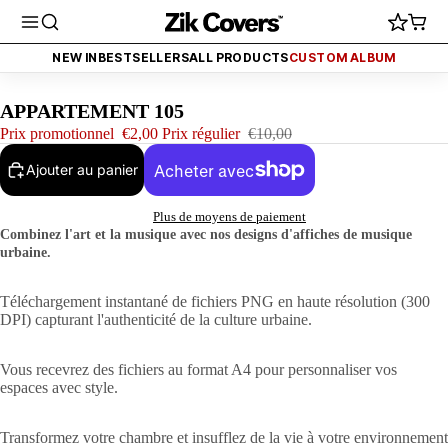
 2€ (FINI AUJOURD'HUI)
PROMO - TOUT À 2€ (FINI AUJOURD'HUI)
PR
NEW IN
BESTSELLERS
ALL PRODUCTS
CUSTOM ALBUM
APPARTEMENT 105
Prix promotionnel
€2,00
Prix régulier
€10,00
Ajouter au panier
Plus de moyens de paiement
Combinez l'art et la musique avec nos designs d'affiches de musique
urbaine.
Téléchargement instantané de fichiers PNG en haute résolution (300
DPI) capturant l'authenticité de la culture urbaine.
Vous recevrez des fichiers au format A4 pour personnaliser vos
espaces avec style.
Transformez votre chambre et insufflez de la vie à votre environnement